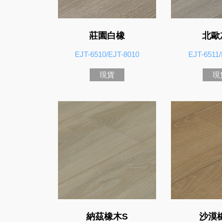
莊園白橡
北歐
EJT-6510/EJT-8010
EJT-6511/
現貨
現
納茲橡木S
沙漠