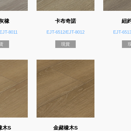
灰橡
卡布奇諾
紐
EJT-8011
EJT-6512/EJT-8012
EJT-651
貨
現貨
橡木S
金赭橡木S