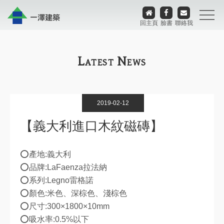
回主頁
臉書
聯絡我
L
N
ATEST
EWS
2019-02-12
【義大利進口木紋磁磚】
⭕產地:義大利
⭕品牌:LaFaenza拉法納
⭕系列:Legno雷格諾
​​​​​⭕顏色:米色、深棕色、淺棕色
⭕尺寸:300×1800×10mm
⭕吸水率:0.5%以下